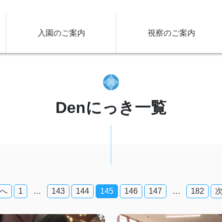
入園のご案内
視察のご案内
Denにっき一覧
へ
1
…
143
144
145
146
147
…
182