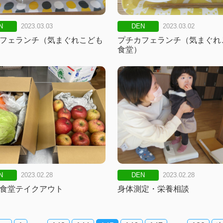
N
2023.03.03
DEN
2023.03.02
フェランチ（気まぐれこども
プチカフェランチ（気まぐれ
食堂）
N
2023.02.28
DEN
2023.02.28
食堂テイクアウト
身体測定・栄養相談