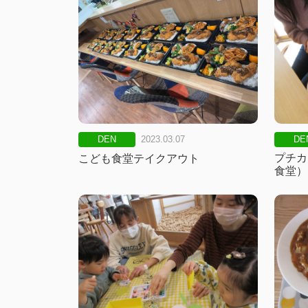
ナ
ビ
ゲ
ー
シ
ョ
DE
DEN
2023.03.07
プチカ
こども食堂テイクアウト
ン
食堂）