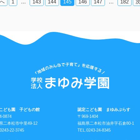
へ
1
…
143
144
145
146
147
…
182
こども園 子どもの館
認定こども園 まゆみぷらす
4-0874
〒969-1404
県二本松市中里49-12
福島県二本松市油井字石倉80-1
0243-22-3745
TEL.0243-24-8345