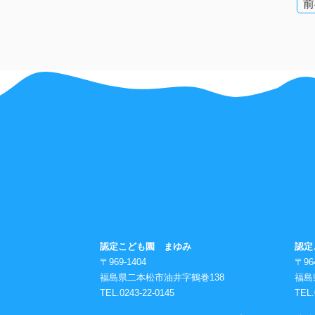
投
前
稿
ナ
ビ
ゲ
ー
シ
ョ
ン
認定こども園 まゆみ
認定
〒969-1404
〒96
福島県二本松市油井字鶴巻138
福島
TEL.0243-22-0145
TEL.