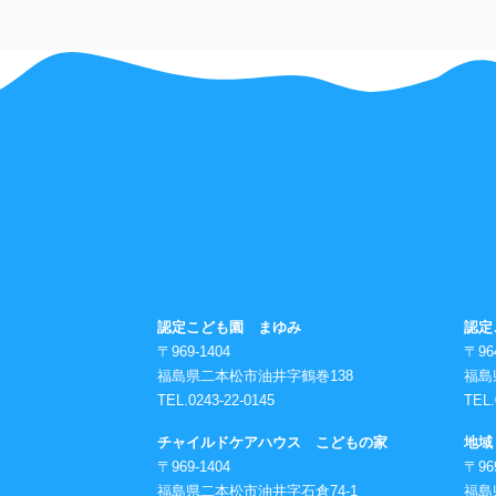
認定こども園 まゆみ
認定
〒969-1404
〒96
福島県二本松市油井字鶴巻138
福島
TEL.0243-22-0145
TEL.
チャイルドケアハウス こどもの家
地域
〒969-1404
〒96
福島県二本松市油井字石倉74-1
福島