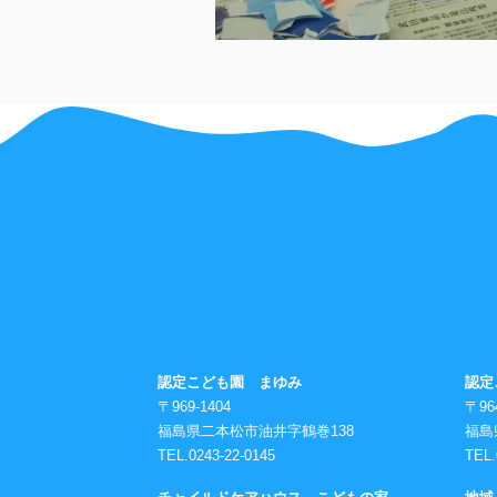
認定こども園 まゆみ
認定
〒969-1404
〒96
福島県二本松市油井字鶴巻138
福島
TEL.0243-22-0145
TEL.