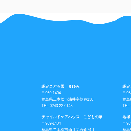
認定こども園 まゆみ
認定
〒969-1404
〒96
福島県二本松市油井字鶴巻138
福島
TEL.0243-22-0145
TEL.
チャイルドケアハウス こどもの家
地域
〒969-1404
〒96
福島県二本松市油井字石倉74-1
福島