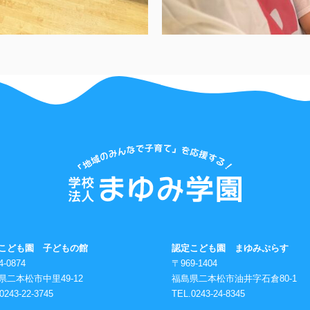
こども園 子どもの館
認定こども園 まゆみぷらす
4-0874
〒969-1404
県二本松市中里49-12
福島県二本松市油井字石倉80-1
0243-22-3745
TEL.0243-24-8345