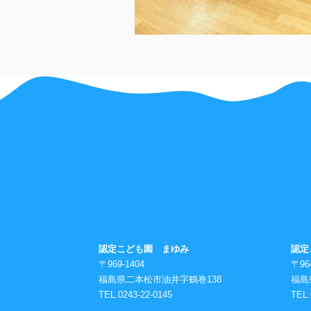
認定こども園 まゆみ
認定
〒969-1404
〒96
福島県二本松市油井字鶴巻138
福島
TEL.0243-22-0145
TEL.