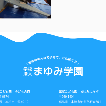
こども園 子どもの館
認定こども園 まゆみぷらす
4-0874
〒969-1404
県二本松市中里49-12
福島県二本松市油井字石倉80-1