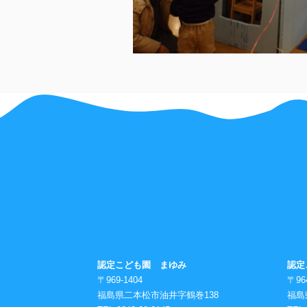
認定こども園 まゆみ
認定
〒969-1404
〒96
福島県二本松市油井字鶴巻138
福島